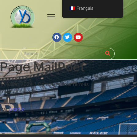
Français
Page MailPoet
16 juillet 2024
/
Commentaires fermés
[mailpoet_page]
Par
psadjo